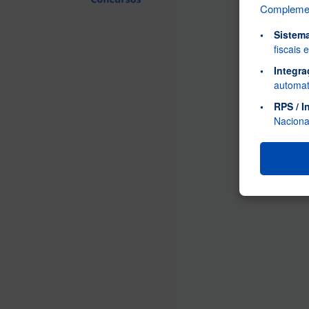
Complement
Sistema
fiscais
Integra
automat
RPS / I
Naciona