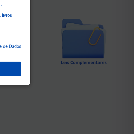
.
livros
te de Dados