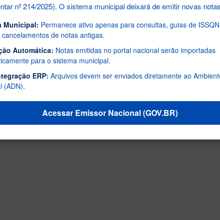
ar nº 214/2025). O sistema municipal deixará de emitir novas notas
 Municipal:
Permanece ativo apenas para consultas, guias de ISSQN, 
 e cancelamentos de notas antigas.
ção Automática:
Notas emitidas no portal nacional serão importadas
icamente para o sistema municipal.
ntegração ERP:
Arquivos devem ser enviados diretamente ao Ambien
l (ADN).
Acessar Emissor Nacional (GOV.BR)