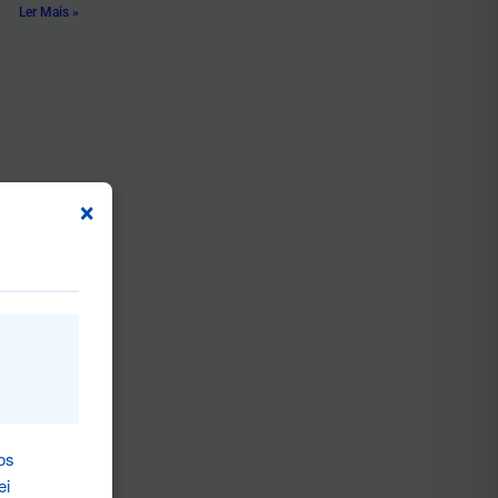
Ler Mais »
×
os
ei