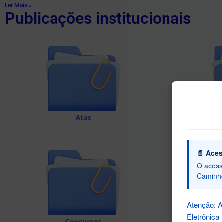
Ler Mais »
Publicações institucionais
📄 Aces
O acess
Caminh
Atenção: A
Eletrônica