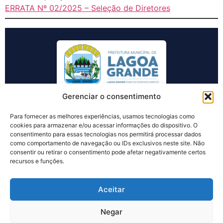
ERRATA Nº 02/2025 – Seleção de Diretores
Gerenciar o consentimento
Atendimento ao Cidadão
Para fornecer as melhores experiências, usamos tecnologias como
cookies para armazenar e/ou acessar informações do dispositivo. O
Rua Manoel Calango, 142 - Centro
📍
consentimento para essas tecnologias nos permitirá processar dados
Lagoa Grande - MG
como comportamento de navegação ou IDs exclusivos neste site. Não
CEP: 38755-000
consentir ou retirar o consentimento pode afetar negativamente certos
recursos e funções.
(34) 3816-2900
📞
atendimento@lagoagrande.com.br
✉
Aceitar
Negar